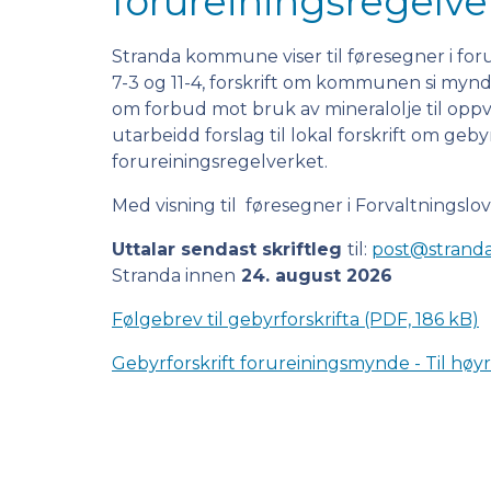
forureiningsregelve
Stranda kommune viser til føresegner i foru
7-3 og 11-4, forskrift om kommunen si myndi
om forbud mot bruk av mineralolje til oppv
utarbeidd forslag til lokal forskrift om geb
forureiningsregelverket.
Med visning til føresegner i Forvaltningslova
Uttalar sendast skriftleg
til:
post@strand
Stranda innen
24. august 2026
Følgebrev til gebyrforskrifta
(PDF, 186 kB)
Gebyrforskrift forureiningsmynde - Til høy