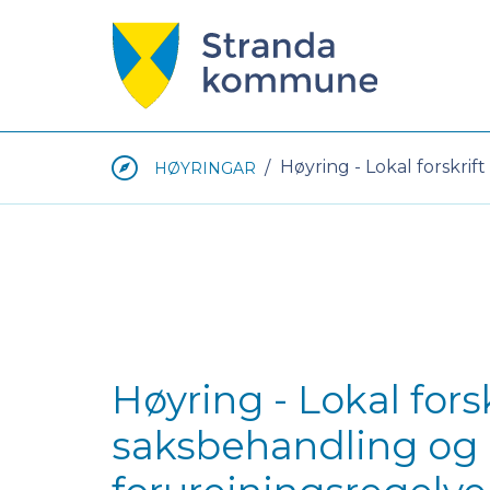
Stranda
kommune
Du
Høyring - Lokal forskri
HØYRINGAR
er
her:
Høyring - Lokal fors
saksbehandling og k