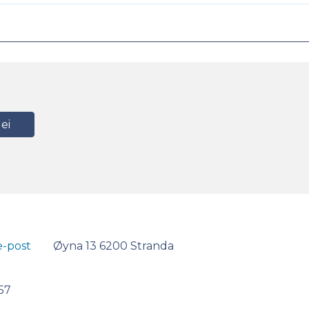
ei
e-post
Øyna 13 6200 Stranda
57