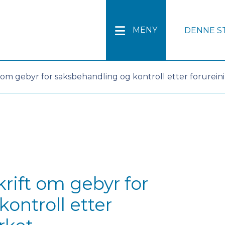
Lesehj
MENY
DENNE S
ft om gebyr for saksbehandling og kontroll etter forurei
krift om gebyr for
ontroll etter