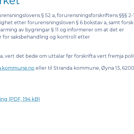
rket
rensningslovens § 52 a, forurensningsforskriftens §§§ 2-
ghet etter forurensningsloven § 6 bokstav a, samt forskr
arming av bygningar § 11 og informerer om at det er
yr for saksbehandling og kontroll etter
, vert det bede om uttalar før forskrifta vert fremja polit
a.kommune.no
eller til Stranda kommune, Øyna 13, 620
ring
(PDF, 194 kB)