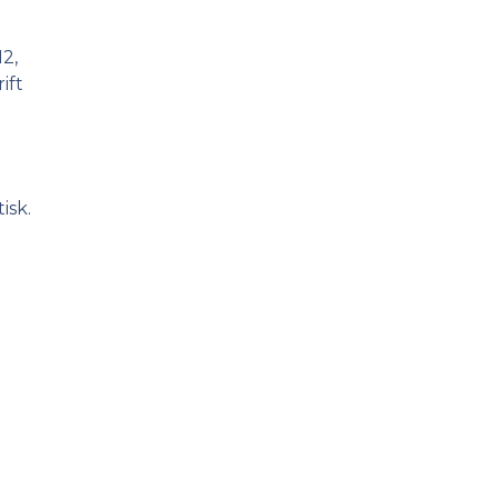
12,
ift
isk.
0