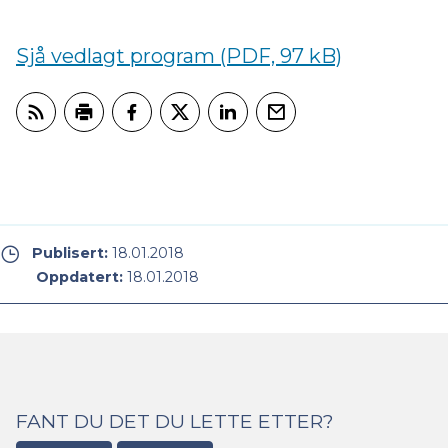
Sjå vedlagt program
(PDF, 97 kB)
Abonner på RSS
Skriv ut
Del på Facebook
Del på Twitter
Del på LinkedIn
Tips en venn
Publisert:
18.01.2018
Oppdatert:
18.01.2018
FANT DU DET DU LETTE ETTER?