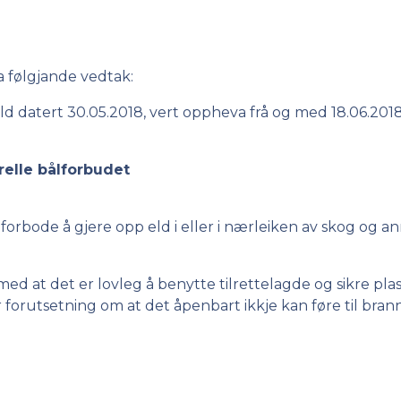
a følgjande vedtak:
d datert 30.05.2018, vert oppheva frå og med 18.06.201
elle bålforbudet
d:
r forbode å gjere opp eld i eller i nærleiken av skog og a
se frå kommunen.
 at det er lovleg å benytte tilrettelagde og sikre plas
er forutsetning om at det åpenbart ikkje kan føre til brann
.