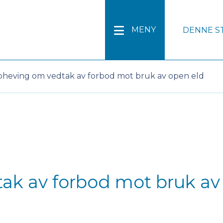
Lesehj
MENY
DENNE S
heving om vedtak av forbod mot bruk av open eld
k av forbod mot bruk av