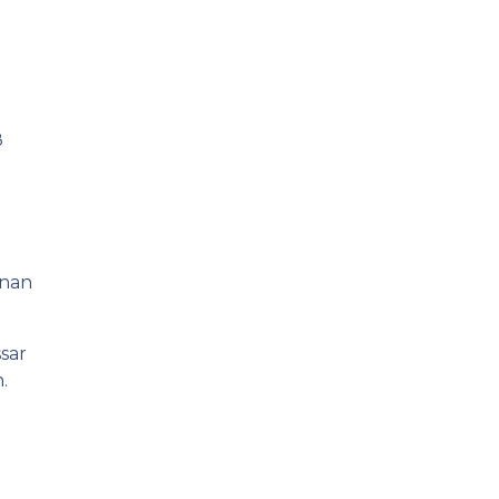
Tips en venn
8
nnan
sar
.