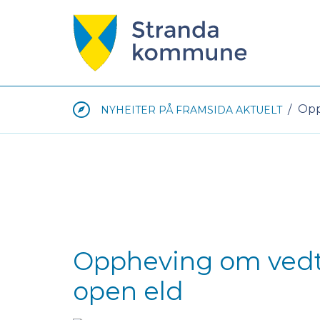
Stranda
kommune
Du
Opp
NYHEITER PÅ FRAMSIDA AKTUELT
er
her:
Oppheving om vedta
open eld