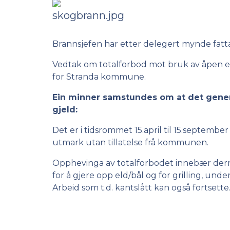
Brannsjefen har etter delegert mynde fatt
Vedtak om totalforbod mot bruk av åpen el
for Stranda kommune.
Ein minner samstundes om at det gener
gjel
Det er i tidsrommet 15.april til 15.septembe
utmark utan tillatel
Opphevinga av totalforbodet innebær dermed
for å gjere opp eld/bål og for grilling, und
Arbeid som t.d. kantslått kan også fortsette