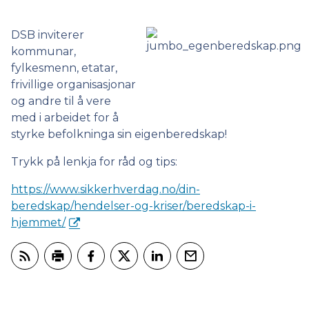
DSB inviterer
kommunar,
fylkesmenn, etatar,
frivillige organisasjonar
og andre til å vere
med i arbeidet for å
styrke befolkninga sin eigenberedskap!
Trykk på lenkja for råd og tips:
https://www.sikkerhverdag.no/din-
beredskap/hendelser-og-kriser/beredskap-i-
hjemmet/
Abonner på RSS
Skriv ut
Del på Facebook
Del på Twitter
Del på LinkedIn
Tips en venn