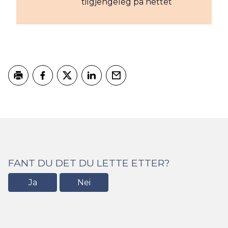
tilgjengeleg på nettet
Skriv ut
Del på Facebook
Del på Twitter
Del på LinkedIn
Tips en venn
FANT DU DET DU LETTE ETTER?
Ja
Nei