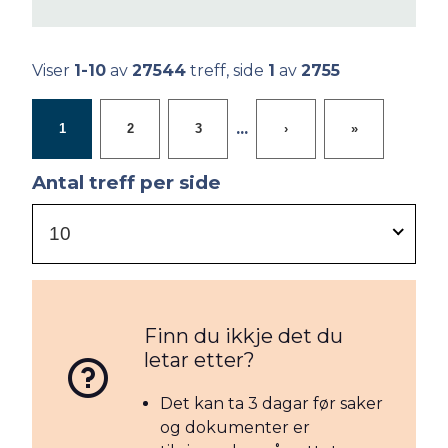
Viser
1-10
av
27544
treff, side
1
av
2755
...
1
2
3
›
»
Antal treff per side
10
Finn du ikkje det du
letar etter?
Det kan ta 3 dagar før saker
og dokumenter er