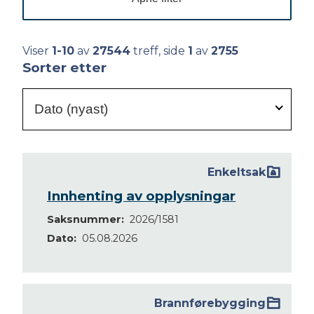
Viser
1-10
av
27544
treff, side
1
av
2755
Sorter etter
Dato (nyast)
Enkeltsak
Resultatside
med
Innhenting av opplysningar
saker
Saksnummer
2026/1581
og
Dato
05.08.2026
dokumenter
Brannførebygging