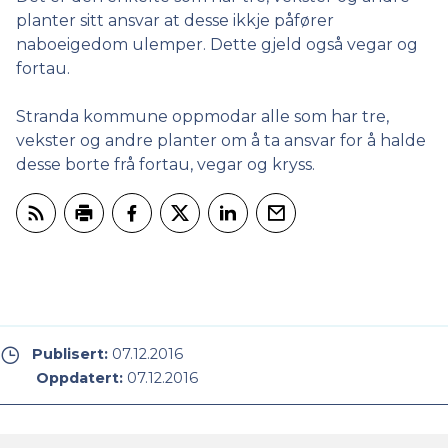
planter sitt ansvar at desse ikkje påfører
naboeigedom ulemper. Dette gjeld også vegar og
fortau.
Stranda kommune oppmodar alle som har tre,
vekster og andre planter om å ta ansvar for å halde
desse borte frå fortau, vegar og kryss.
Abonner på RSS
Skriv ut
Del på Facebook
Del på Twitter
Del på LinkedIn
Tips en venn
Publisert:
07.12.2016
Oppdatert:
07.12.2016