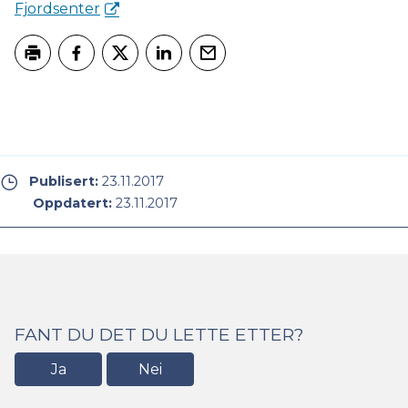
Fjordsenter
Skriv ut
Del på Facebook
Del på Twitter
Del på LinkedIn
Tips en venn
Publisert:
23.11.2017
Oppdatert:
23.11.2017
FANT DU DET DU LETTE ETTER?
Ja
Nei