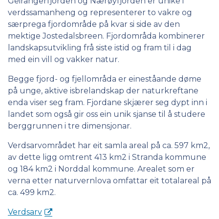
Geirangerfjorden og Nærøyfjorden er unike i
verdssamanheng og representerer to vakre og
særprega fjordområde på kvar si side av den
mektige Jostedalsbreen. Fjordområda kombinerer
landskapsutvikling frå siste istid og fram til i dag
med ein vill og vakker natur.
Begge fjord- og fjellområda er eineståande døme
på unge, aktive isbrelandskap der naturkreftane
enda viser seg fram. Fjordane skjærer seg dypt inn i
landet som også gir oss ein unik sjanse til å studere
berggrunnen i tre dimensjonar.
Verdsarvområdet har eit samla areal på ca. 597 km2,
av dette ligg omtrent 413 km2 i Stranda kommune
og 184 km2 i Norddal kommune. Arealet som er
verna etter naturvernlova omfattar eit totalareal på
ca. 499 km2.
Verdsarv