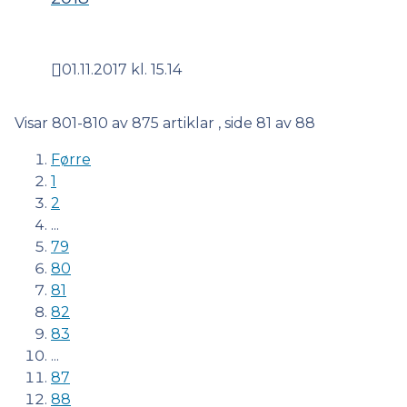
01.11.2017 kl. 15.14
Publisert
Visar
801-810
av
875
artiklar ,
side
81
av
88
Førre
1
2
...
79
80
81
82
83
...
87
88